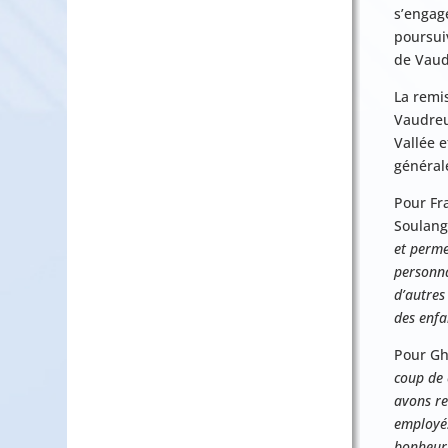
s’engag
poursuiv
de Vaud
La remi
Vaudreu
Vallée 
général
Pour Fr
Soulang
et perme
personna
d’autres
des enfa
Pour Gh
coup de 
avons re
employés
bonheur 