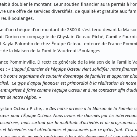
eait à doubler le montant. Leur soutien financier aura permis à l’
re une offre de services diversifiés, de qualité et gratuite aux fami
reuil-Soulanges.
se d’un chèque d’un montant de 2500 $ s’est tenu devant la Maison
il-Dorion en compagnie de Ghyslain Octeau-Piché, Camille Fourni
et Kayla Palumbo de chez Équipe Octeau, entouré de France Pomminv
e de la Maison de la Famille Vaudreuil-Soulanges.
ance Pomminville, Directrice générale de la Maison de la Famille V
es :
« L’appui financier de l’équipe Octeau vient solidifier notre financ
t à notre organisme de soutenir davantage de familles et apporter plu
lisé. Ce type d’appui financier est primordial à la réalisation de notre 
 entreprises à faire comme l’équipe Octeau et à me contacter afin d’aide
nts de notre région. »
yslain Octeau-Piché,
: « Dès notre arrivée à la Maison de la Famille 
cœur pour l’Équipe Octeau. Nous avons été charmés par les intervenan
ncontrées, mais surtout par la multitude d’activités et de programmes o
 et bénévoles sont attentionnés et passionnés par ce qu’ils font. C’est
pour nous de pouvoir contribuer à leur développement et leur mission