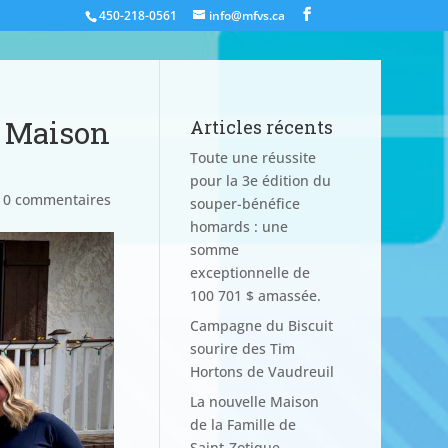
450-218-0561
info@mfvs.ca
a Maison
Articles récents
Toute une réussite
pour la 3e édition du
|
0 commentaires
souper-bénéfice
homards : une
somme
exceptionnelle de
100 701 $ amassée.
Campagne du Biscuit
sourire des Tim
Hortons de Vaudreuil
La nouvelle Maison
de la Famille de
Saint-Zotique