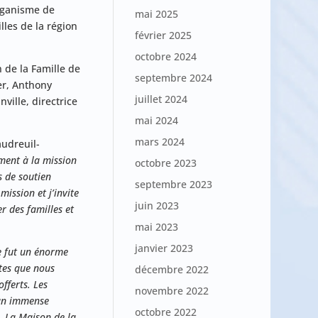
organisme de
mai 2025
lles de la région
février 2025
octobre 2024
 de la Famille de
septembre 2024
er, Anthony
juillet 2024
ille, directrice
mai 2024
mars 2024
audreuil-
ement à la mission
octobre 2023
s de soutien
septembre 2023
mission et j’invite
juin 2023
r des familles et
mai 2023
janvier 2023
ce fut un énorme
tes que nous
décembre 2022
fferts. Les
novembre 2022
 un immense
octobre 2022
. La Maison de la