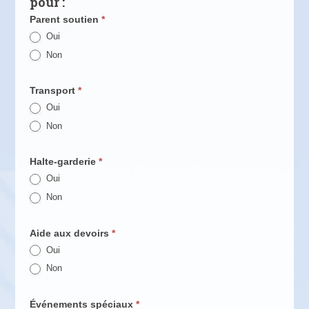
pour :
Parent soutien
*
Oui
Non
Transport
*
Oui
Non
Halte-garderie
*
Oui
Non
Aide aux devoirs
*
Oui
Non
Événements spéciaux
*