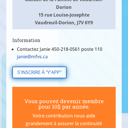
Dorion
15 rue Louise-Josephte
Vaudreuil-Dorion, J7V 6Y9
Information
Contactez Janie 450-218-0561 poste 110
janie@mfvs.ca
S'INSCRIRE À "Y'APP"
Vous pouvez devenir membre
pour 10$ par année.
Votre contribution nous aide
grandement à assurer la continuité