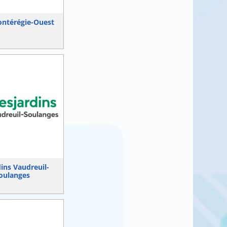
ontérégie-Ouest
ins Vaudreuil-
oulanges