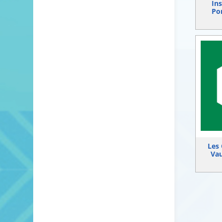
Ins
Po
Les 
Vau