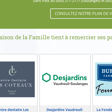
Sans frais au (450) 217-2177 (Soulanges) et (45
CONSULTEZ NOTRE PLAN DE VI
ison de la Famille tient à remercier ses p
ntre dentaire Les
Desjardins Vaudreuil-
La Fonda