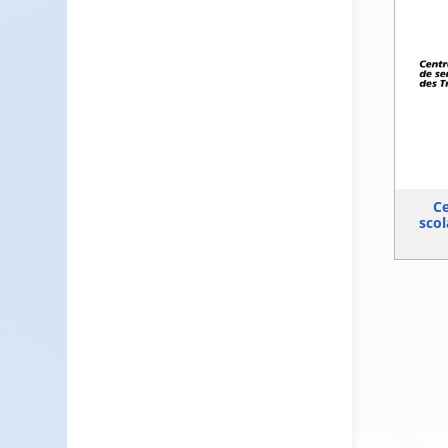
Ce
scol