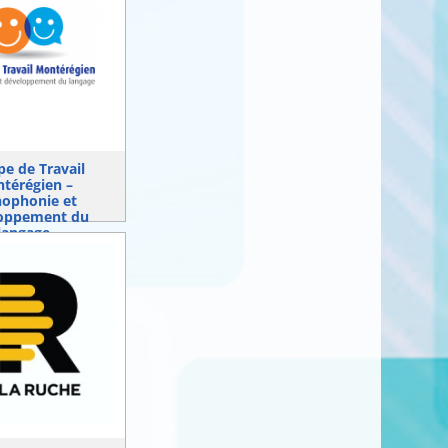
e de Travail
térégien –
hophonie et
oppement du
langage