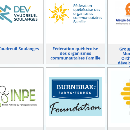
audreuil-Soulanges
Fédération québécoise
Group
des organismes
Mon
communautaires Famille
Ort
dével