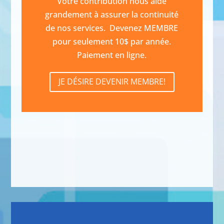
Votre contribution nous aide
grandement à assurer la continuité
de nos services.
Devenez MEMBRE
pour seulement 10$ par année.
Paiement en ligne.
JE DÉSIRE DEVENIR MEMBRE!