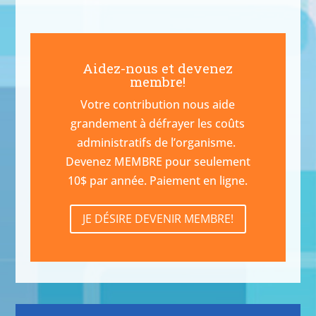
Aidez-nous et devenez
membre!
Votre contribution nous aide
grandement à défrayer les coûts
administratifs de l’organisme.
Devenez MEMBRE pour seulement
10$ par année. Paiement en ligne.
JE DÉSIRE DEVENIR MEMBRE!