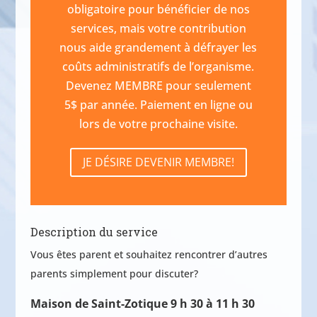
obligatoire pour bénéficier de nos
services, mais votre contribution
nous aide grandement à défrayer les
coûts administratifs de l’organisme.
Devenez MEMBRE pour seulement
5$ par année. Paiement en ligne ou
lors de votre prochaine visite.
JE DÉSIRE DEVENIR MEMBRE!
Description du service
Vous êtes parent et souhaitez rencontrer d’autres
parents simplement pour discuter?
Maison de Saint-Zotique 9 h 30 à 11 h 30