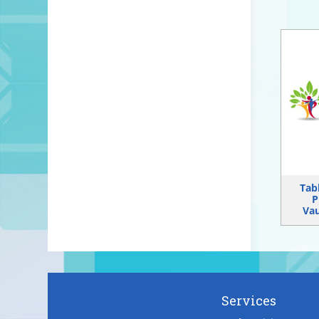
Tab
P
Vau
Services