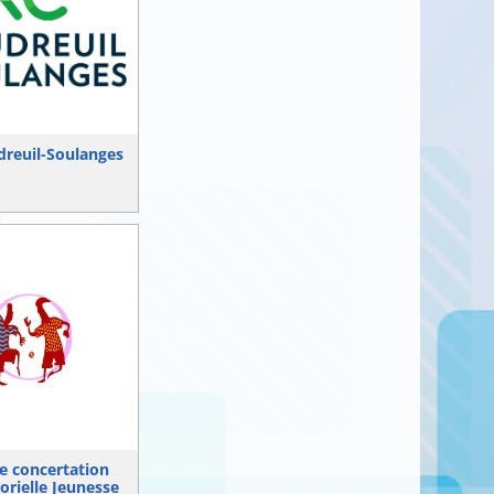
reuil-Soulanges
e concertation
torielle Jeunesse