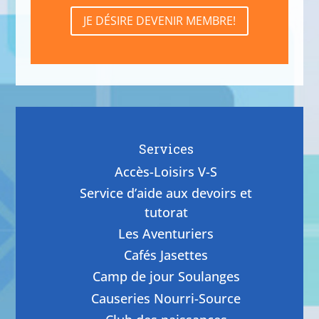
JE DÉSIRE DEVENIR MEMBRE!
Services
Accès-Loisirs V-S
Service d’aide aux devoirs et
tutorat
Les Aventuriers
Cafés Jasettes
Camp de jour Soulanges
Causeries Nourri-Source