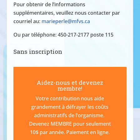
Pour obtenir de l’informations
supplémentaires, veuillez nous contacter par
courriel au:
marieperle@mfvs.ca
Ou par téléphone:
450-217-2177 poste 115
Sans inscription
Aidez-nous et devenez
membre!
Votre contribution nous aide
grandement à défrayer les coûts
administratifs de l’organisme.
Devenez MEMBRE pour seulement
10$ par année. Paiement en ligne.