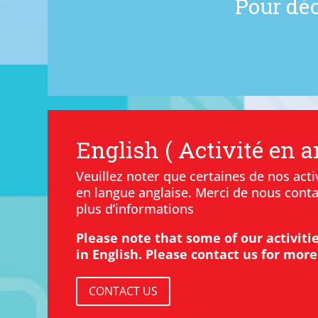
Pour dé
English ( Activité en a
Veuillez noter que certaines de nos activ
en langue anglaise. Merci de nous cont
plus d’informations
Please note that some of our activiti
in English. Please contact us for mor
CONTACT US