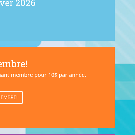
ver 2026
embre!
nant membre pour 10$ par année.
MEMBRE!