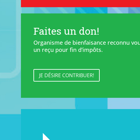
Faites un don!
Organisme de bienfaisance reconnu vou
un reçu pour fin d’impôts.
JE DÉSIRE CONTRIBUER!