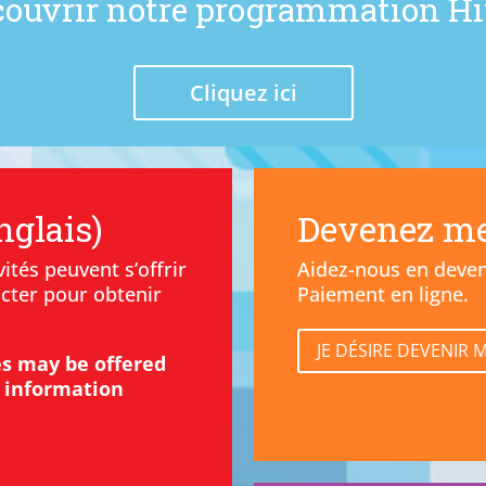
couvrir notre programmation Hi
Cliquez ici
nglais)
Devenez m
ités peuvent s’offrir
Aidez-nous en deve
acter pour obtenir
Paiement en ligne.
JE DÉSIRE DEVENIR 
es may be offered
e information