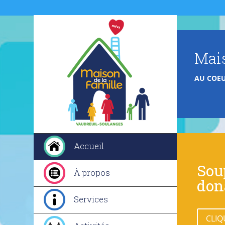
Mais
AU COEU
Accueil
Sou
À propos
dona
Services
CLIQ