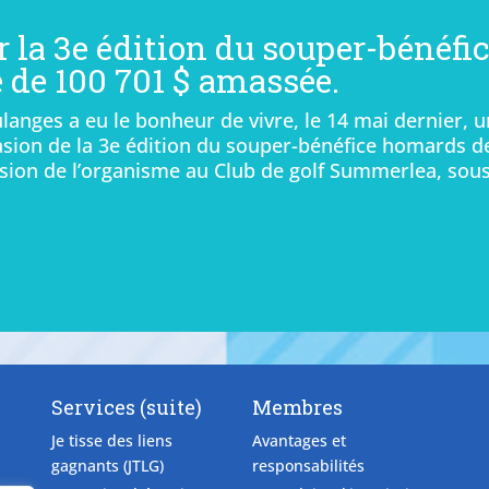
r la 3e édition du souper-bénéfi
de 100 701 $ amassée.
langes a eu le bonheur de vivre, le 14 mai dernier, 
ccasion de la 3e édition du souper-bénéfice homards d
sion de l’organisme au Club de golf Summerlea, sou
Services (suite)
Membres
Je tisse des liens
Avantages et
gagnants (JTLG)
responsabilités