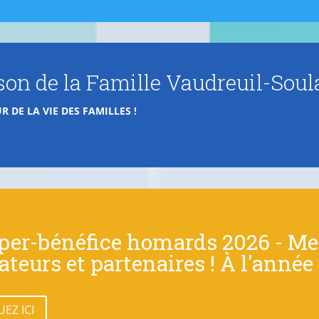
on de la Famille Vaudreuil-Sou
R DE LA VIE DES FAMILLES !
per-bénéfice homards 2026 - Mer
teurs et partenaires ! À l'année
UEZ ICI