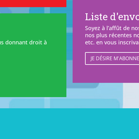
Liste d'envo
Soyez à l’affût de 
nos plus récentes nou
s donnant droit à
etc. en vous inscriva
JE DÉSIRE M'ABONNER