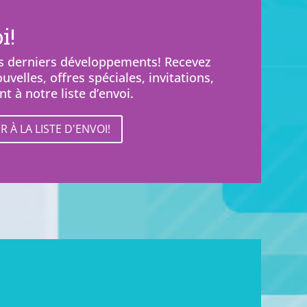
i!
nos derniers développements! Recevez
velles, offres spéciales, invitations,
nt à notre liste d’envoi.
 À LA LISTE D'ENVOI!