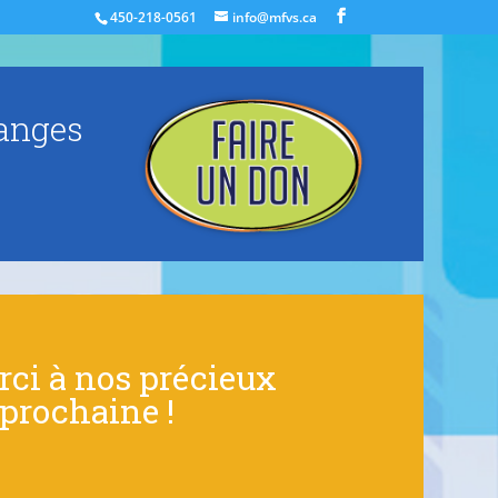
450-218-0561
info@mfvs.ca
langes
ci à nos précieux
 prochaine !