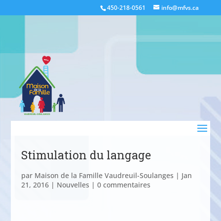
450-218-0561
info@mfvs.ca
Stimulation du langage
par
Maison de la Famille Vaudreuil-Soulanges
|
Jan
21, 2016
|
Nouvelles
|
0 commentaires