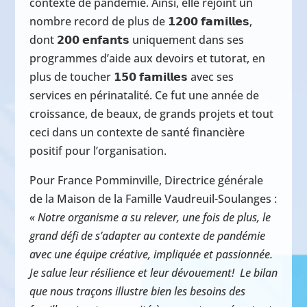
contexte de pandémie. Ainsi, elle rejoint un
nombre record de plus de 𝟭𝟮𝟬𝟬 𝗳𝗮𝗺𝗶𝗹𝗹𝗲𝘀,
dont 𝟮𝟬𝟬 𝗲𝗻𝗳𝗮𝗻𝘁𝘀 uniquement dans ses
programmes d’aide aux devoirs et tutorat, en
plus de toucher 𝟭𝟱𝟬 𝗳𝗮𝗺𝗶𝗹𝗹𝗲𝘀 avec ses
services en périnatalité. Ce fut une année de
croissance, de beaux, de grands projets et tout
ceci dans un contexte de santé financière
positif pour l’organisation.
Pour France Pomminville, Directrice générale
de la Maison de la Famille Vaudreuil-Soulanges :
« Notre organisme a su relever, une fois de plus, le
grand défi de s’adapter au contexte de pandémie
avec une équipe créative, impliquée et passionnée.
Je salue leur résilience et leur dévouement! Le bilan
que nous traçons illustre bien les besoins des