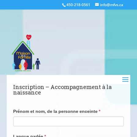
450-218-0561
info@mfvs.ca
Inscription – Accompagnement à la
naissance
Formulaire
Prénom et nom, de la personne enceinte
*
-
Demande
d'accompagnement
Langue parlée
*