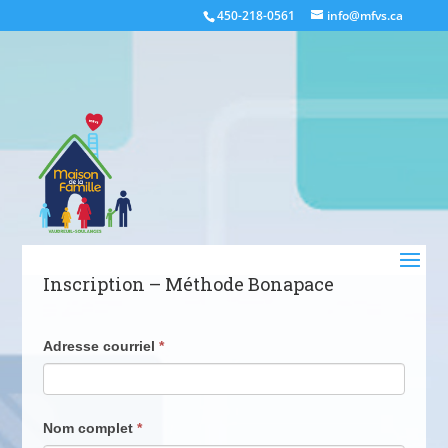
450-218-0561
info@mfvs.ca
Inscription – Méthode Bonapace
Formulaire
Adresse courriel
*
-
Méthode
Bonapace
Nom complet
*