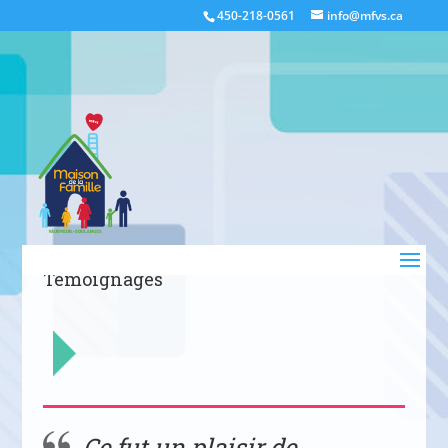
450-218-0561
info@mfvs.ca
Témoignages
Ce fut un plaisir de