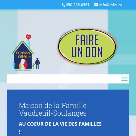
450-218-0561
info@mfvs.ca
Maison de la Famille
Vaudreuil-Soulanges
AU COEUR DE LA VIE DES FAMILLES
!