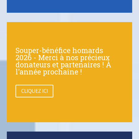
Souper-bénéfice homards
2026 - Merci à nos précieux
donateurs et partenaires ! À
l'année prochaine !
CLIQUEZ ICI